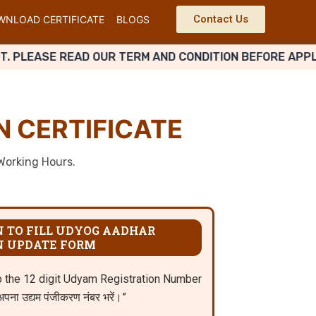
Contact Us
NLOAD CERTIFICATE
BLOGS
EASE READ OUR TERM AND CONDITION BEFORE APPLY.
ALL
 CERTIFICATE
 Working Hours.
N TO FILL UDYOG AADHAR
N UPDATE FORM
p the 12 digit Udyam Registration Number
पना उद्यम पंजीकरण नंबर भरें।”