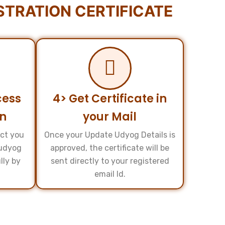
TRATION CERTIFICATE
cess
4> Get Certificate in
on
your Mail
act you
Once your Update Udyog Details is
 udyog
approved, the certificate will be
lly by
sent directly to your registered
.
email Id.