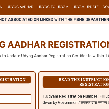
ON
UDYOG AADHAR
UDYOG TO UDYAM
UDYAM UPDATE
DOW
ASSOCIATED OR LINKED WITH THE MSME DEPARTMENT. PL
G AADHAR REGISTRATION
on to Update Udyog Aadhar Registration Certificate within 1
GISTRATION
READ THE INSTRUCTIO
REGISTRATIO
1.Udyam Registration Number:
Fill u
Given by Government.”सरकार द्वारा उत्पन्न अ